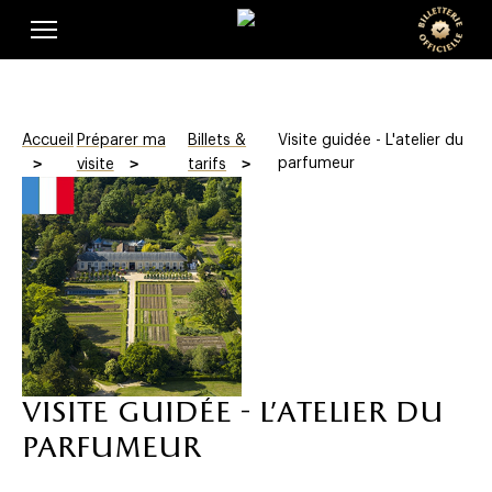
Skip
Panneau de gestion des cookies
e
to
main
o
content
f
Accueil
Préparer ma
Billets &
Visite guidée - L'atelier du
f
parfumeur
visite
tarifs
i
c
i
e
l
visite guidée - l'atelier du
l
parfumeur
e