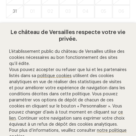
31
01
02
03
04
05
06
Disponible ce jour
Indisponible ce jour
Le château de Versailles respecte votre vie
privée.
L’établissement public du château de Versailles utilise des
cookies nécessaires au bon fonctionnement des sites
qu’il édite.
aide et contact
Vous pouvez accepter ou refuser que lui et les partenaires
listés dans sa
politique cookies
utilisent des cookies
analytiques en vue de réaliser des statistiques de visites
01 30 83 78 00
et pour améliorer votre expérience de navigation dans les
(prix d'un appel local)
conditions décrites dans cette politique. Vous pouvez
paramétrer vos options de dépôt de chacun de ces
Nous contacter
cookies en cliquant sur le bouton « Personnaliser ». Vous
pouvez changer d’avis à tout moment en cliquant sur
ce
Gestion des cookies
lien
. Continuer votre navigation sans exprimer votre choix
autres billetteries
équivaut à un refus de dépôt des cookies analytiques.
Pour plus d’informations, veuillez consulter
notre politique