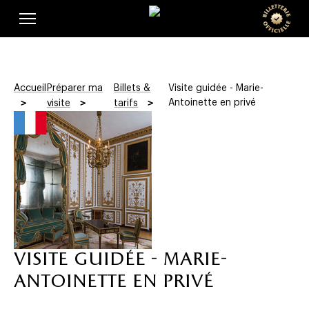
Skip
Panneau de gestion des cookies
e
to
main
o
content
f
Accueil
Préparer ma
Billets &
Visite guidée - Marie-
f
Antoinette en privé
visite
tarifs
i
c
i
e
l
visite guidée - marie-
l
antoinette en privé
e