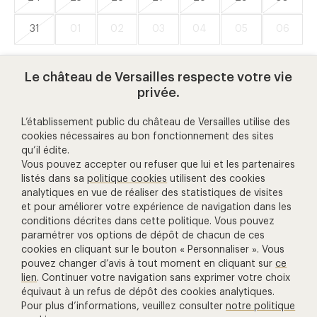
31
01
02
03
04
05
06
Disponible ce jour
Indisponible ce jour
Le château de Versailles respecte votre vie
privée.
L’établissement public du château de Versailles utilise des
cookies nécessaires au bon fonctionnement des sites
qu’il édite.
aide et contact
Vous pouvez accepter ou refuser que lui et les partenaires
listés dans sa
politique cookies
utilisent des cookies
analytiques en vue de réaliser des statistiques de visites
01 30 83 78 00
et pour améliorer votre expérience de navigation dans les
(prix d'un appel local)
conditions décrites dans cette politique. Vous pouvez
paramétrer vos options de dépôt de chacun de ces
Nous contacter
cookies en cliquant sur le bouton « Personnaliser ». Vous
pouvez changer d’avis à tout moment en cliquant sur
ce
Gestion des cookies
lien
. Continuer votre navigation sans exprimer votre choix
autres billetteries
équivaut à un refus de dépôt des cookies analytiques.
Pour plus d’informations, veuillez consulter
notre politique