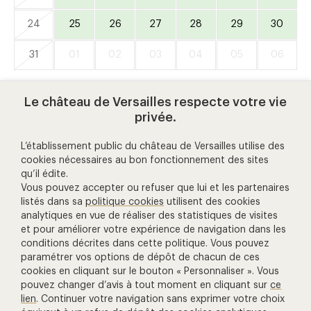
24
25
26
27
28
29
30
31
01
02
03
04
05
06
Disponible ce jour
Indisponible ce jour
Le château de Versailles respecte votre vie
privée.
L’établissement public du château de Versailles utilise des
cookies nécessaires au bon fonctionnement des sites
qu’il édite.
aide et contact
Vous pouvez accepter ou refuser que lui et les partenaires
listés dans sa
politique cookies
utilisent des cookies
analytiques en vue de réaliser des statistiques de visites
01 30 83 78 00
et pour améliorer votre expérience de navigation dans les
(prix d'un appel local)
conditions décrites dans cette politique. Vous pouvez
paramétrer vos options de dépôt de chacun de ces
Nous contacter
cookies en cliquant sur le bouton « Personnaliser ». Vous
pouvez changer d’avis à tout moment en cliquant sur
ce
Gestion des cookies
lien
. Continuer votre navigation sans exprimer votre choix