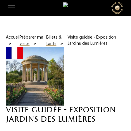
Skip
Panneau de gestion des cookies
e
to
main
o
content
f
Accueil
Préparer ma
Billets &
Visite guidée - Exposition
f
Jardins des Lumières
visite
tarifs
i
c
i
e
l
visite guidée - exposition
l
jardins des lumières
e